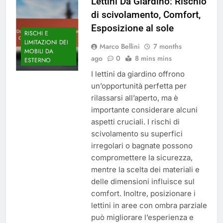
Lettini Da Giardino: Rischio
di scivolamento, Comfort,
Esposizione al sole
RISCHI E
LIMITAZIONI DEI
Marco Bellini
7 months
MOBILI DA
ago
0
8 mins mins
ESTERNO
I lettini da giardino offrono
un’opportunità perfetta per
rilassarsi all’aperto, ma è
importante considerare alcuni
aspetti cruciali. I rischi di
scivolamento su superfici
irregolari o bagnate possono
compromettere la sicurezza,
mentre la scelta dei materiali e
delle dimensioni influisce sul
comfort. Inoltre, posizionare i
lettini in aree con ombra parziale
può migliorare l’esperienza e