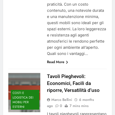
praticità. Con un costo
contenuto, una notevole durata
e una manutenzione minima,
questi mobili sono ideali per gli
spazi esterni. La loro leggerezza
e resistenza agli agenti
atmosferici le rendono perfette
per ogni ambiente all’aperto.
Quali sono i vantaggi…
Read More
Tavoli Pieghevoli:
Economici, Facili da
riporre, Versatilità d’uso
COSTI E
LOGISTICA DEI
Marco Bellini
6 months
MOBILI PER
ago
0
7 mins mins
ESTERNI
I tavoli pieghevoli rappresentano