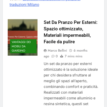
traduzioni Milano
Set Da Pranzo Per Esterni:
Spazio ottimizzato,
Materiali impermeabili,
Facile da pulire
VANTAGGI DEI
MOBILI DA
Marco Bellini
6 months
GIARDINO
ago
0
7 mins mins
Un set da pranzo per esterni
ottimizzato è la soluzione ideale
per chi desidera sfruttare al
meglio gli spazi all’aperto,
combinando comfort e praticità.
Realizzati con materiali
impermeabili come alluminio e
resina sintetica, questi set