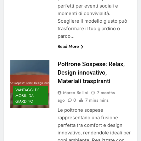
perfetti per eventi sociali e
momenti di convivialità.
Scegliere il modello giusto può
trasformare il tuo giardino o
parco…
Read More
Poltrone Sospese: Relax,
Design innovativo,
Materiali traspiranti
VANTAGGI DEI
Marco Bellini
7 months
MOBILI DA
ago
0
7 mins mins
GIARDINO
Le poltrone sospese
rappresentano una fusione
perfetta tra comfort e design
innovativo, rendendole ideali per
ogni ambiente. Realizzate con