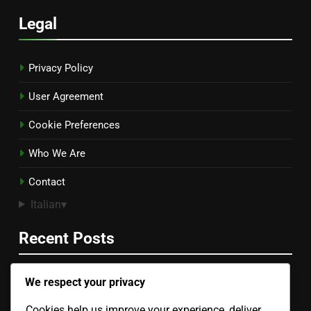
Legal
Privacy Policy
User Agreement
Cookie Preferences
Who We Are
Contact
Italian
▾
Recent Posts
We respect your privacy
Set Da Pranzo Per Esterni: Spazio ottimizzato, Materiali
impermeabili, Facile da pulire
Cookies help us improve your experience, deliver