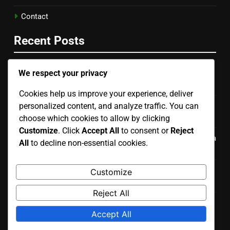
Contact
Recent Posts
We respect your privacy
Set Da Pranzo Per Esterni: Spazio ottimizzato, Materiali
impermeabili, Facile da pulire
Cookies help us improve your experience, deliver
personalized content, and analyze traffic. You can
Poltrone Da Esterno In Alluminio: Costo contenuto,
Durata, Manutenzione minima
choose which cookies to allow by clicking
Customize
. Click
Accept All
to consent or
Reject
Tavoli Pieghevoli: Economici, Facili da riporre, Versatilità
All
to decline non-essential cookies.
d’uso
Lettini Da Giardino: Costo medio, Comfort, Varietà di
Customize
stili
Reject All
Tavoli Da Giardino In Vetro: Rischio di rottura,
Accept All
Manutenzione, Pulizia