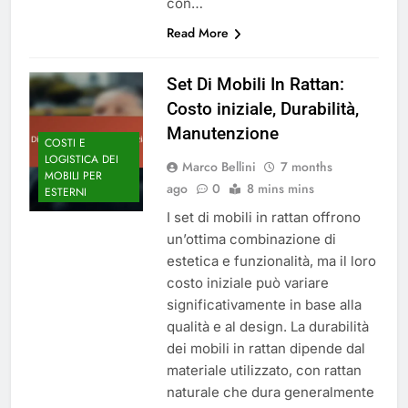
con…
Read More
Set Di Mobili In Rattan:
Costo iniziale, Durabilità,
Manutenzione
COSTI E
LOGISTICA DEI
Marco Bellini
7 months
MOBILI PER
ago
0
8 mins mins
ESTERNI
I set di mobili in rattan offrono
un’ottima combinazione di
estetica e funzionalità, ma il loro
costo iniziale può variare
significativamente in base alla
qualità e al design. La durabilità
dei mobili in rattan dipende dal
materiale utilizzato, con rattan
naturale che dura generalmente