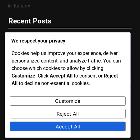
Italian
▾
Recent Posts
We respect your privacy
Set Da Pranzo Per Esterni: Spazio ottimizzato, Materiali
impermeabili, Facile da pulire
Cookies help us improve your experience, deliver
personalized content, and analyze traffic. You can
Poltrone Da Esterno In Alluminio: Costo contenuto,
Durata, Manutenzione minima
choose which cookies to allow by clicking
Customize
. Click
Accept All
to consent or
Reject
Tavoli Pieghevoli: Economici, Facili da riporre, Versatilità
All
to decline non-essential cookies.
d’uso
Lettini Da Giardino: Costo medio, Comfort, Varietà di
Customize
stili
Reject All
Tavoli Da Giardino In Vetro: Rischio di rottura,
Accept All
Manutenzione, Pulizia