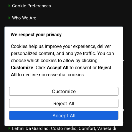
Cookie Preferences
Who We Are
Contact
We respect your privacy
Italian
▾
Cookies help us improve your experience, deliver
Recent Posts
personalized content, and analyze traffic. You can
choose which cookies to allow by clicking
Customize
. Click
Accept All
to consent or
Reject
Set Da Pranzo Per Esterni: Spazio ottimizzato, Materiali
All
to decline non-essential cookies.
impermeabili, Facile da pulire
Customize
Poltrone Da Esterno In Alluminio: Costo contenuto,
Durata, Manutenzione minima
Reject All
Tavoli Pieghevoli: Economici, Facili da riporre, Versatilità
Accept All
d’uso
Lettini Da Giardino: Costo medio, Comfort, Varietà di