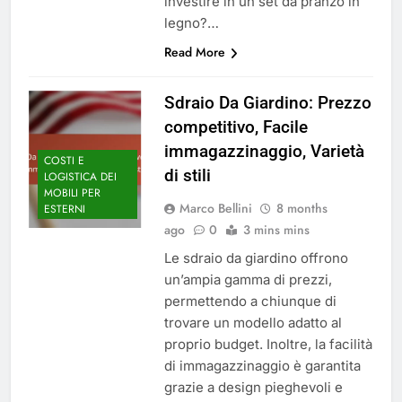
investire in un set da pranzo in
legno?…
Read More
Sdraio Da Giardino: Prezzo
competitivo, Facile
immagazzinaggio, Varietà
COSTI E
di stili
LOGISTICA DEI
MOBILI PER
Marco Bellini
8 months
ESTERNI
ago
0
3 mins mins
Le sdraio da giardino offrono
un’ampia gamma di prezzi,
permettendo a chiunque di
trovare un modello adatto al
proprio budget. Inoltre, la facilità
di immagazzinaggio è garantita
grazie a design pieghevoli e