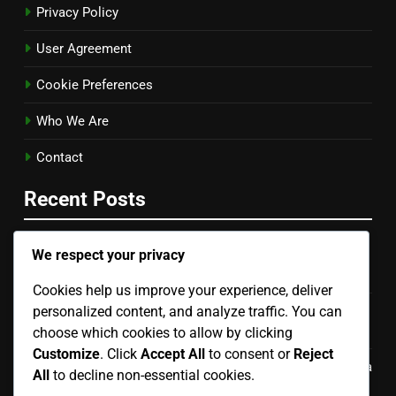
Privacy Policy
User Agreement
Cookie Preferences
Who We Are
Contact
Recent Posts
We respect your privacy
Set Da Pranzo Per Esterni: Spazio ottimizzato, Materiali
impermeabili, Facile da pulire
Cookies help us improve your experience, deliver
personalized content, and analyze traffic. You can
Poltrone Da Esterno In Alluminio: Costo contenuto,
Durata, Manutenzione minima
choose which cookies to allow by clicking
Customize
. Click
Accept All
to consent or
Reject
Tavoli Pieghevoli: Economici, Facili da riporre, Versatilità
All
to decline non-essential cookies.
d’uso