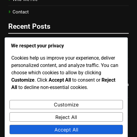
Contact
Recent Posts
We respect your privacy
Set Da Pranzo Per Esterni: Spazio ottimizzato, Materiali
impermeabili, Facile da pulire
Cookies help us improve your experience, deliver
personalized content, and analyze traffic. You can
Poltrone Da Esterno In Alluminio: Costo contenuto,
Durata, Manutenzione minima
choose which cookies to allow by clicking
Customize
. Click
Accept All
to consent or
Reject
Tavoli Pieghevoli: Economici, Facili da riporre, Versatilità
All
to decline non-essential cookies.
d’uso
Lettini Da Giardino: Costo medio, Comfort, Varietà di
Customize
stili
Reject All
Tavoli Da Giardino In Vetro: Rischio di rottura,
Accept All
Manutenzione, Pulizia